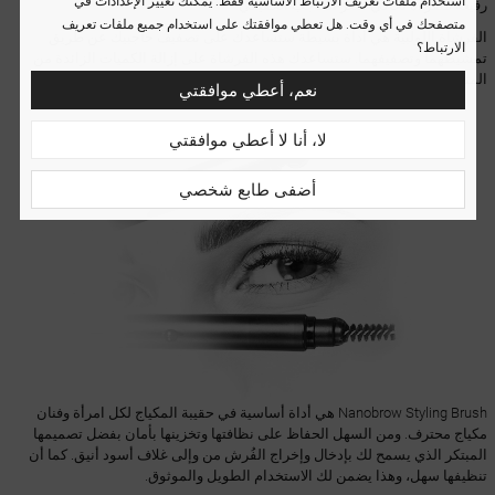
استخدام ملفات تعريف الارتباط الأساسية فقط. يمكنك تغيير الإعدادات في
رفيعة منفردة تحاكي شعر الحاجب الحقيقي.
متصفحك في أي وقت. هل تعطي موافقتك على استخدام جميع ملفات تعريف
الفرشاة اللولبية هي أداة بسيطة ستساعدك على تصفيف حاجبيك عن طريق
الارتباط؟
تمشيطهما وتصفيفهما. ستساعدك هذه الفرشاة على إزالة الكميات الزائدة من
المنتج عن حاجبيك من دون التأثير على مكياجك.
نعم، أعطي موافقتي
لا، أنا لا أعطي موافقتي
أضفى طابع شخصي
Nanobrow Styling Brush هي أداة أساسية في حقيبة المكياج لكل امرأة وفنان
مكياج محترف. ومن السهل الحفاظ على نظافتها وتخزينها بأمان بفضل تصميمها
المبتكر الذي يسمح لك بإدخال وإخراج الفُرش من وإلى غلاف أسود أنيق. كما أن
تنظيفها سهل، وهذا يضمن لك الاستخدام الطويل والموثوق.