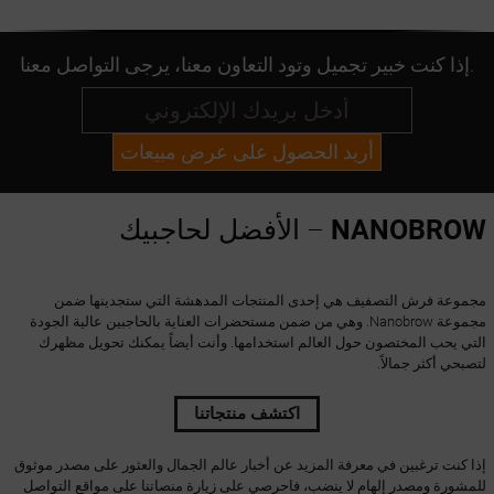
إذا كنت خبير تجميل وتود التعاون معنا، يرجى التواصل معنا.
أريد الحصول على عرض مبيعات
NANOBROW
– الأفضل لحاجبيك
مجموعة فرش التصفيف هي إحدى المنتجات المدهشة التي ستجدينها ضمن
مجموعة Nanobrow. وهي من ضمن مستحضرات العناية بالحاجبين عالية الجودة
التي يحب المختصون حول العالم استخدامها. وأنت أيضاً يمكنك تحويل مظهرك
لتصبحي أكثر جمالاً.
اكتشف منتجاتنا
إذا كنت ترغبين في معرفة المزيد عن أخبار عالم الجمال والعثور على مصدر موثوق
للمشورة ومصدر إلهام لا ينضب، فاحرصي على زيارة منصاتنا على مواقع التواصل