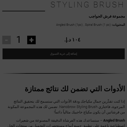
STYLING BRUSH
مجموعة فرش الحواجب
المحتويات:
Angled Brush (1pc) , Spiral Brush (1 pc)
-
+
١٠٤ د.إ.‏
إضافة إلى عربة التسوق
الأدوات التي تضمن لك نتائج ممتازة
إذا كنت تقدِّرين جمال مكياجك ودقة الأدوات التي ستسمح لك بتحقيق النتائج
المرجوة، فاختاري Nanobrow Styling Brush. تضمن لك هذه المجموعة المكونة
من فرشاتين أن يكون مكياج حاجبيك مثالياً دائماً!
Angled Brush
– ستساعدك هذه الفرشاة الدقيقة المصنوعة من شعيرات
اصطناعية ناعمة على تطبيق جميع أنواع مستحضرات التجميل من منتجات الجل