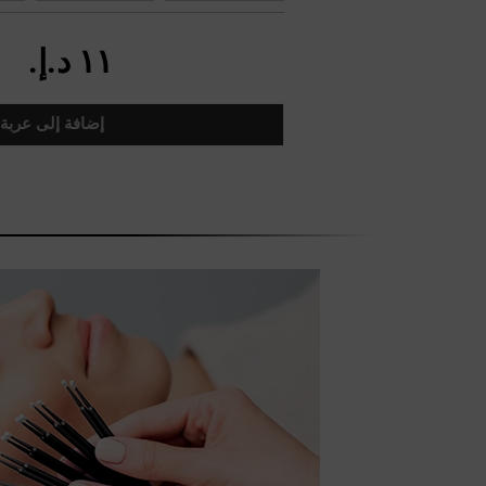
١١ د.إ.‏
إضافة إلى عربة