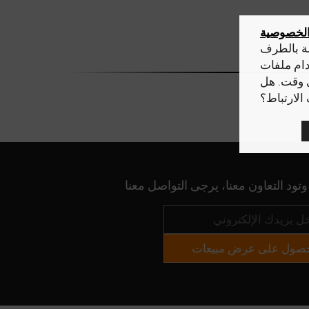
الخصوصية
صة بالطرف
دام ملفات
ي وقت. هل
لارتباط؟
لحصول على عرض مبيعات