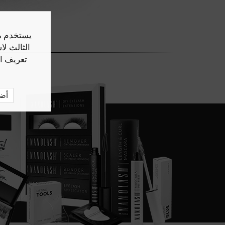
يستخدم مو
الثالث ل
تعريف ا
أض