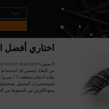
اختاري أفضل ا
من البقايا. ليضمن لك استخداماً ا
يمنع الفُرَش من السقوط من الع